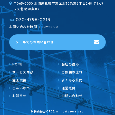
〒065-0030 北海道札幌市東区北30条東6丁目2-18 テレパ
レス北栄30条113
070-4796-0213
Tel.
お問い合わせ時間
8:00～18:00
メールでのお問い合わせ
HOME
会社の強み
サービス内容
ご依頼の流れ
施工実績
よくある質問
ごあいさつ
運営概要
お知らせ
お問い合わせ
© 株式会社4ORCE. All rights reserved.